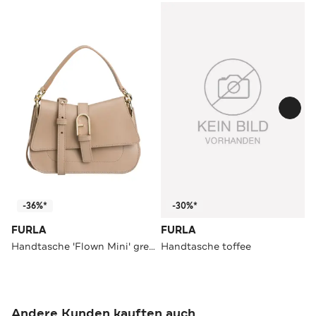
-36%*
-30%*
FURLA
FURLA
Handtasche 'Flown Mini' greige
Handtasche toffee
Andere Kunden kauften auch