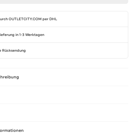
durch
OUTLETCITY.COM
per DHL
Lieferung in 1-3 Werktagen
se Rücksendung
chreibung
formationen