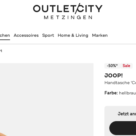
schen
Accessoires
Sport
Home & Living
Marken
rt
-50%*
Sale
JOOP!
Handtasche 'C
Farbe:
hellbra
Jetzt a