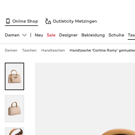
Online Shop
Outletcity Metzingen
Damen
Neu
Sale
Designer
Bekleidung
Schuhe
Ta
Abteilung ändern, ausgewählt:
Damen
Taschen
Handtaschen
Handtasche 'Cortina Romy' gemuste