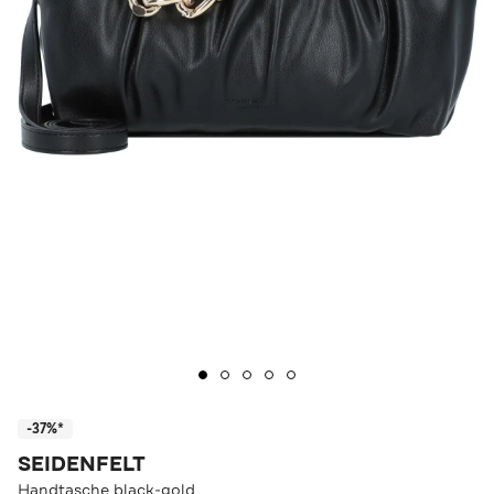
-37%*
SEIDENFELT
Handtasche black-gold