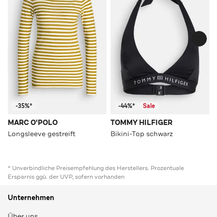
-35%*
-44%*
Sale
MARC O'POLO
TOMMY HILFIGER
Longsleeve gestreift
Bikini-Top schwarz
* Unverbindliche Preisempfehlung des Herstellers. Prozentuale
Ersparnis ggü. der UVP, sofern vorhanden
Unternehmen
Über uns