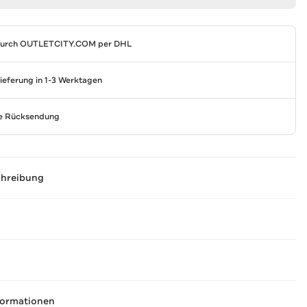
durch
OUTLETCITY.COM
per DHL
Lieferung in 1-3 Werktagen
se Rücksendung
chreibung
formationen