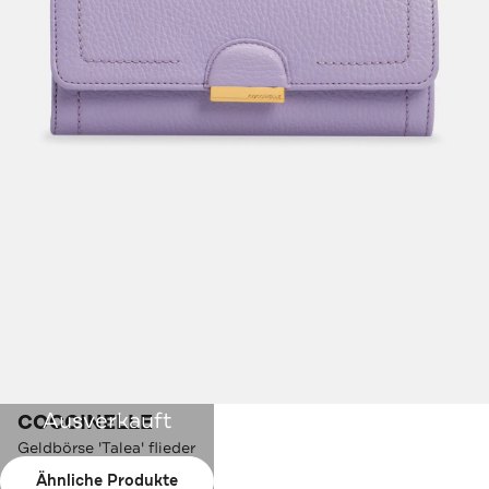
Ausverkauft
COCCINELLE
Geldbörse 'Talea' flieder
Ähnliche Produkte
Farbe:
flieder-gold