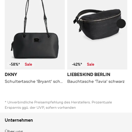
-58%*
Sale
-42%*
Sale
DKNY
LIEBESKIND BERLIN
Schultertasche 'Bryant' schwarz
Bauchtasche 'Tavia' schwarz
* Unverbindliche Preisempfehlung des Herstellers. Prozentuale
Ersparnis ggü. der UVP, sofern vorhanden
Unternehmen
Über uns