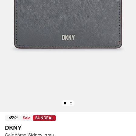
-65%*
Sale
SUNDEAL
DKNY
Geldbörse 'Sidney' grau