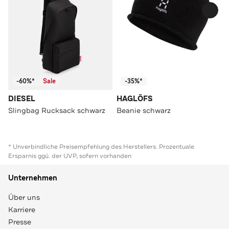
-60%*
Sale
-35%*
DIESEL
HAGLÖFS
Slingbag Rucksack schwarz
Beanie schwarz
* Unverbindliche Preisempfehlung des Herstellers. Prozentuale
Ersparnis ggü. der UVP, sofern vorhanden
Unternehmen
Über uns
Karriere
Presse