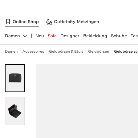
Online Shop
Outletcity Metzingen
Damen
Neu
Sale
Designer
Bekleidung
Schuhe
Ta
Abteilung ändern, ausgewählt:
Damen
Accessoires
Geldbörsen & Etuis
Geldbörsen
Geldbörse s