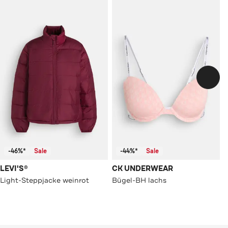
-46%*
Sale
-44%*
Sale
LEVI'S®
CK UNDERWEAR
Light-Steppjacke weinrot
Bügel-BH lachs