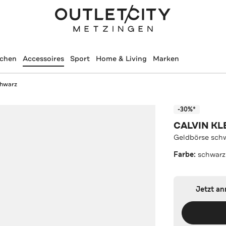
schen
Accessoires
Sport
Home & Living
Marken
chwarz
-30%*
CALVIN KL
Geldbörse sch
Farbe:
schwarz
Jetzt a