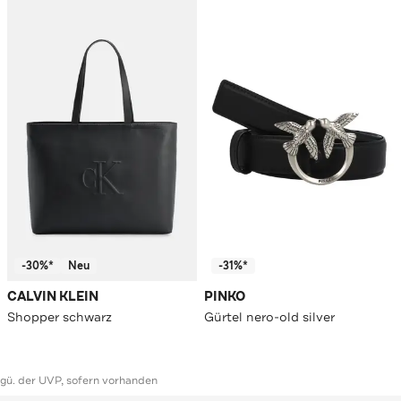
-30%*
Neu
-31%*
CALVIN KLEIN
PINKO
Shopper schwarz
Gürtel nero-old silver
ggü. der UVP, sofern vorhanden