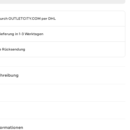
durch
OUTLETCITY.COM
per DHL
Lieferung in 1-3 Werktagen
se Rücksendung
chreibung
formationen