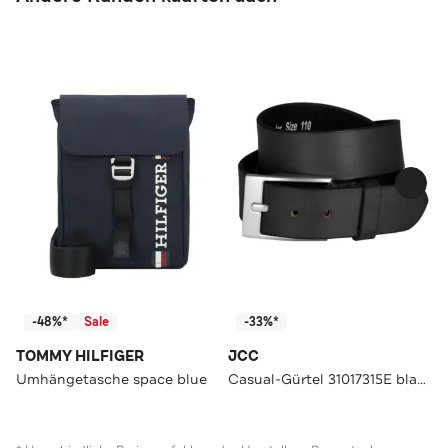
-48%*
Sale
-33%*
TOMMY HILFIGER
JCC
Umhängetasche space blue
Casual-Gürtel 31017315E black