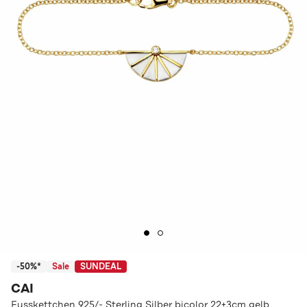
-50%*
Sale
SUNDEAL
CAI
Fusskettchen 925/- Sterling Silber bicolor 22+3cm gelb