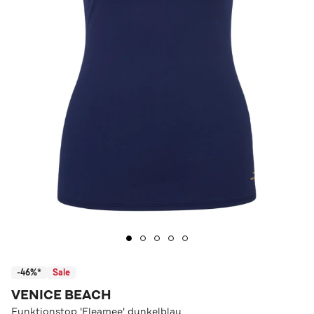
-46%*
Sale
VENICE BEACH
Funktionstop 'Eleamee' dunkelblau