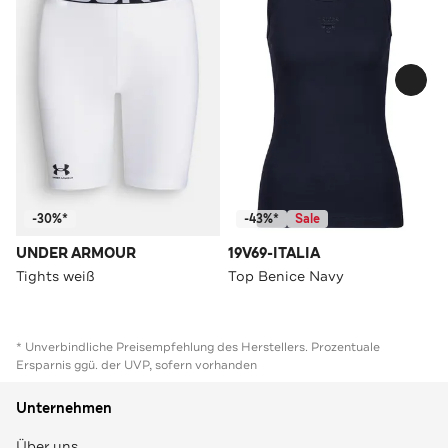
-30%*
-43%*
Sale
UNDER ARMOUR
19V69-ITALIA
Tights weiß
Top Benice Navy
* Unverbindliche Preisempfehlung des Herstellers. Prozentuale
Ersparnis ggü. der UVP, sofern vorhanden
Unternehmen
Über uns