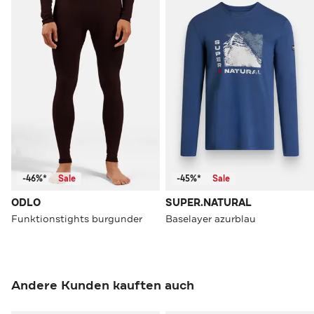
-46%*
Sale
-45%*
Sale
ODLO
SUPER.NATURAL
Funktionstights burgunder
Baselayer azurblau
Andere Kunden kauften auch