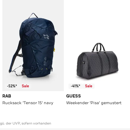
-52%*
Sale
-41%*
Sale
RAB
GUESS
Rucksack 'Tensor 15' navy
Weekender 'Pisa' gemustert
ggü. der UVP, sofern vorhanden