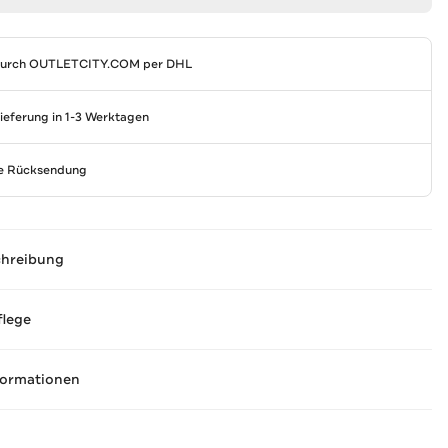
durch
OUTLETCITY.COM
per DHL
Lieferung in 1-3 Werktagen
se Rücksendung
chreibung
flege
formationen