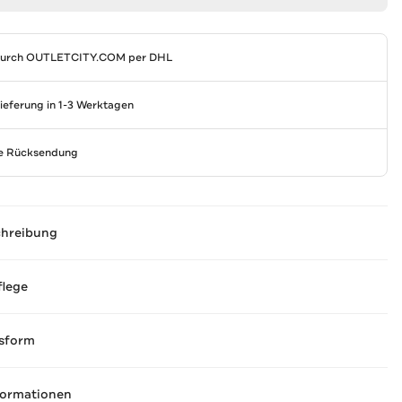
durch
OUTLETCITY.COM
per DHL
Lieferung in 1-3 Werktagen
se Rücksendung
chreibung
flege
sform
formationen