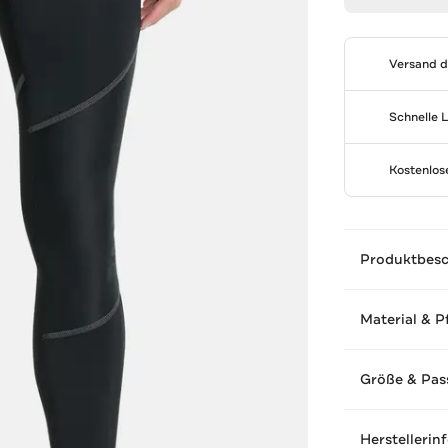
Versand 
Schnelle 
Kostenlo
Produktbes
Material & P
Größe & Pas
Herstellerin