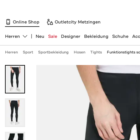
Online Shop
Outletcity Metzingen
Herren
Neu
Sale
Designer
Bekleidung
Schuhe
Acc
Abteilung ändern, ausgewählt:
Herren
Sport
Sportbekleidung
Hosen
Tights
Funktionstights s