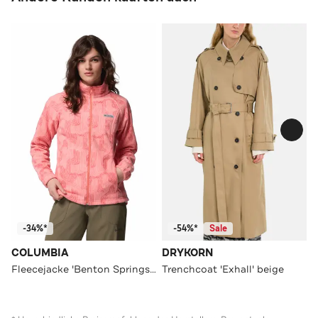
-34%*
-54%*
Sale
COLUMBIA
DRYKORN
Fleecejacke 'Benton Springs' koralle
Trenchcoat 'Exhall' beige