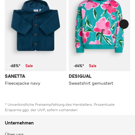
-68%*
Sale
-64%*
Sale
SANETTA
DESIGUAL
Fleecejacke navy
Sweatshirt gemustert
* Unverbindliche Preisempfehlung des Herstellers. Prozentuale
Ersparnis ggü. der UVP, sofern vorhanden
Unternehmen
Über uns