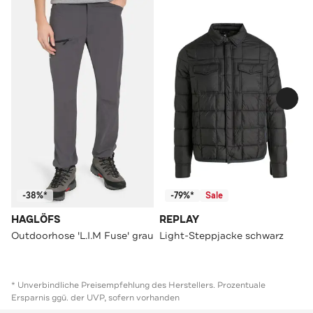
-38%*
-79%*
Sale
HAGLÖFS
REPLAY
Outdoorhose 'L.I.M Fuse' grau
Light-Steppjacke schwarz
* Unverbindliche Preisempfehlung des Herstellers. Prozentuale
Ersparnis ggü. der UVP, sofern vorhanden