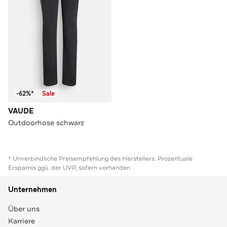
-62%*
Sale
VAUDE
Outdoorhose schwarz
* Unverbindliche Preisempfehlung des Herstellers. Prozentuale
Ersparnis ggü. der UVP, sofern vorhanden
Unternehmen
Über uns
Karriere