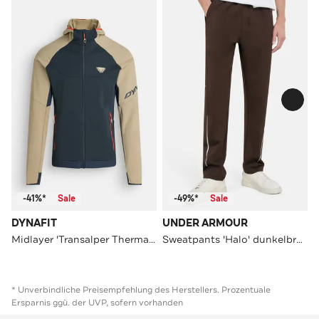
-41%*
Sale
-49%*
Sale
DYNAFIT
UNDER ARMOUR
Midlayer 'Transalper Thermal' zweifarbig
Sweatpants 'Halo' dunkelbraun
* Unverbindliche Preisempfehlung des Herstellers. Prozentuale
Ersparnis ggü. der UVP, sofern vorhanden