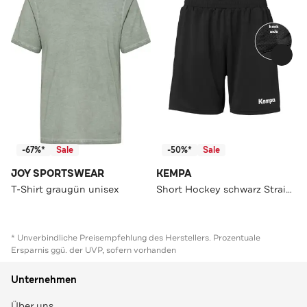
-67%*
Sale
-50%*
Sale
JOY SPORTSWEAR
KEMPA
T-Shirt graugün unisex
Short Hockey schwarz Straight
* Unverbindliche Preisempfehlung des Herstellers. Prozentuale
Ersparnis ggü. der UVP, sofern vorhanden
Unternehmen
Über uns