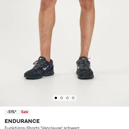
-51%*
Sale
ENDURANCE
Funktions-Shorts 'Vanclause' schwarz