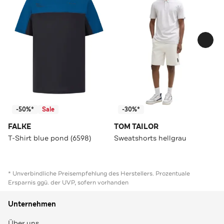
-50%*
Sale
-30%*
FALKE
TOM TAILOR
T-Shirt blue pond (6598)
Sweatshorts hellgrau
* Unverbindliche Preisempfehlung des Herstellers. Prozentuale
Ersparnis ggü. der UVP, sofern vorhanden
Unternehmen
Über uns