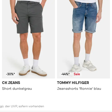
-30%*
-44%*
Sale
CK JEANS
TOMMY HILFIGER
Short dunkelgrau
Jeansshorts 'Ronnie' blau
ggü. der UVP, sofern vorhanden