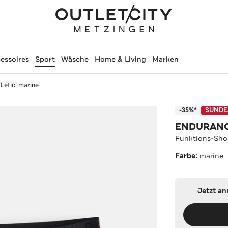
essoires
Sport
Wäsche
Home & Living
Marken
'Letic' marine
-35%*
SUNDE
ENDURAN
Funktions-Shor
Farbe:
marine
Jetzt a