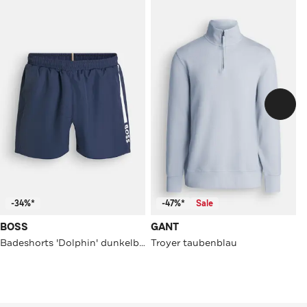
-34%*
-47%*
Sale
BOSS
GANT
Badeshorts 'Dolphin' dunkelblau
Troyer taubenblau