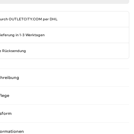
durch
OUTLETCITY.COM
per DHL
Lieferung in 1-3 Werktagen
se Rücksendung
chreibung
flege
sform
formationen