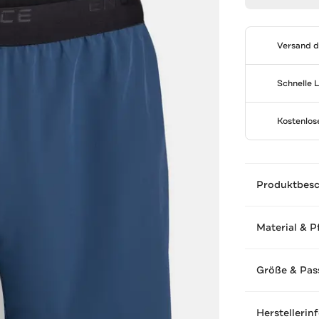
Versand 
Schnelle 
Kostenlo
Produktbes
Material & P
Größe & Pas
Herstellerin