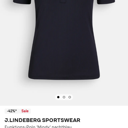
-42%*
Sale
J.LINDEBERG SPORTSWEAR
Funktions-Polo 'Mindy' nachtblau