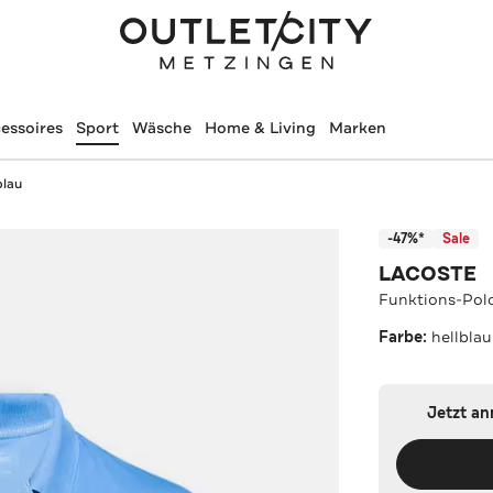
essoires
Sport
Wäsche
Home & Living
Marken
blau
-47%*
Sale
LACOSTE
Funktions-Polo
Farbe:
hellbla
Jetzt a