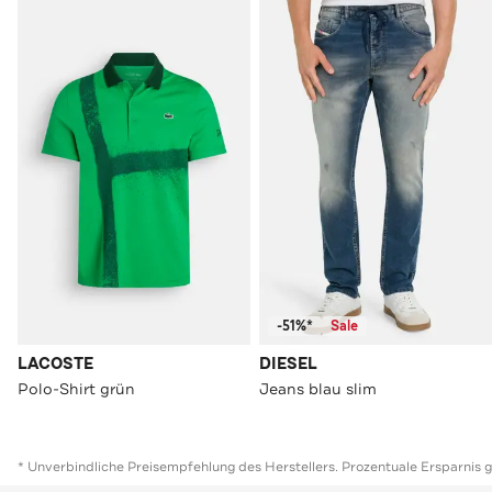
-51%*
Sale
LACOSTE
DIESEL
Polo-Shirt grün
Jeans blau slim
* Unverbindliche Preisempfehlung des Herstellers. Prozentuale Ersparnis 