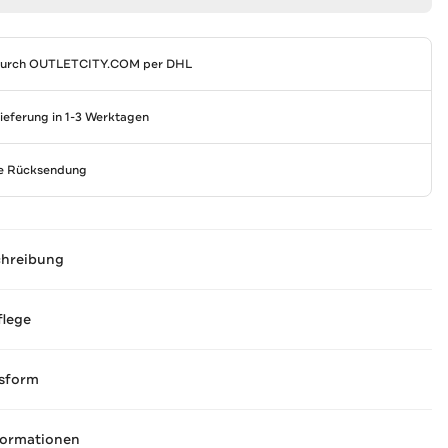
durch
OUTLETCITY.COM
per DHL
Lieferung in 1-3 Werktagen
se Rücksendung
chreibung
flege
sform
formationen