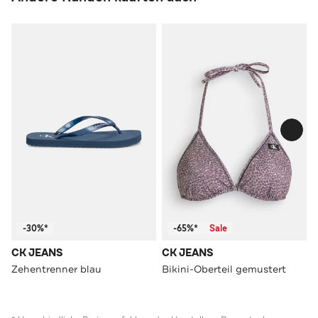
-30%*
-65%*
Sale
CK JEANS
CK JEANS
Zehentrenner blau
Bikini-Oberteil gemustert