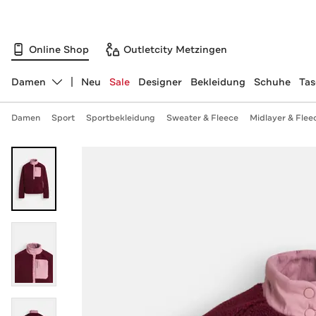
Online Shop
Outletcity Metzingen
Damen
Neu
Sale
Designer
Bekleidung
Schuhe
Ta
Abteilung ändern, ausgewählt:
Damen
Sport
Sportbekleidung
Sweater & Fleece
Midlayer & Flee