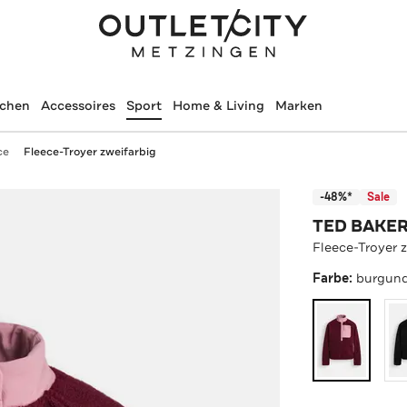
schen
Accessoires
Sport
Home & Living
Marken
ce
Fleece-Troyer zweifarbig
-48%*
Sale
TED BAKE
Fleece-Troyer 
Farbe:
burgund