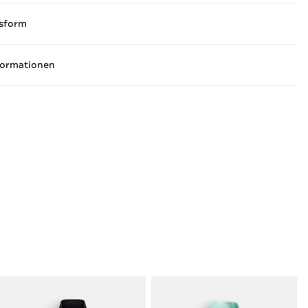
sform
formationen