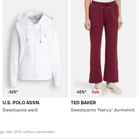
-36%*
-45%*
Sale
U.S. POLO ASSN.
TED BAKER
Sweatjacke weiß
Sweatpants 'Nancy' dunkelrot
ggü. der UVP, sofern vorhanden