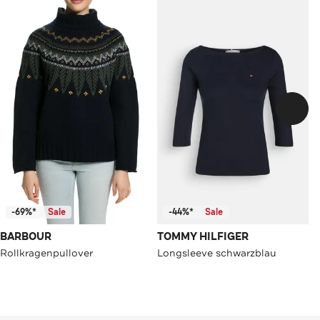
-69%*
Sale
-44%*
Sale
BARBOUR
TOMMY HILFIGER
Rollkragenpullover
Longsleeve schwarzblau