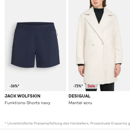
-36%*
-73%*
Sale
JACK WOLFSKIN
DESIGUAL
Funktions-Shorts navy
Mantel ecru
* Unverbindliche Preisempfehlung des Herstellers. Prozentuale Ersparnis 