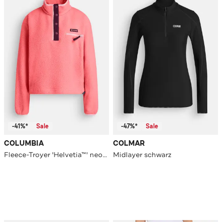
-41%*
Sale
-47%*
Sale
COLUMBIA
COLMAR
Fleece-Troyer 'Helvetia™' neonrosa
Midlayer schwarz