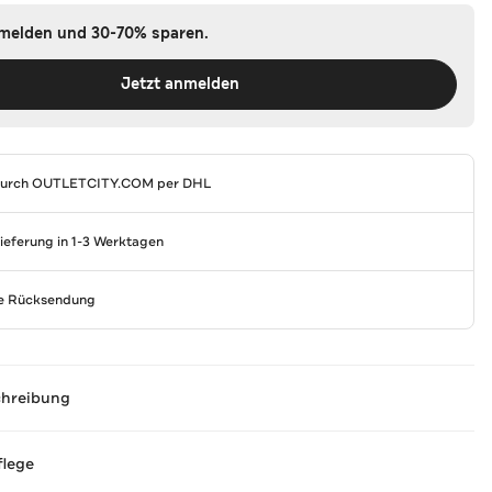
nmelden und 30-70% sparen.
Jetzt anmelden
durch
OUTLETCITY.COM
per DHL
Lieferung in 1-3 Werktagen
se Rücksendung
chreibung
flege