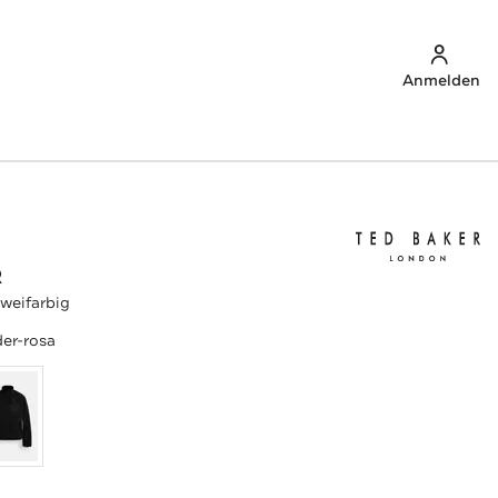
Anmelden
R
zweifarbig
er-rosa