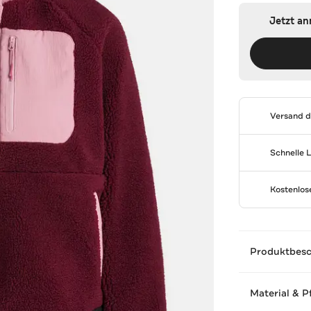
Jetzt a
Versand 
Schnelle 
Kostenlo
Produktbes
Material & P