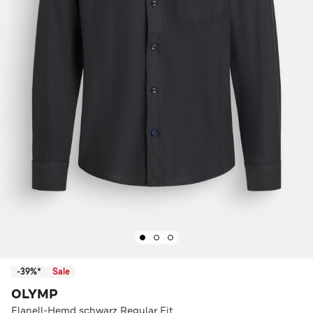
-39%*
Sale
OLYMP
Flanell-Hemd schwarz Regular Fit