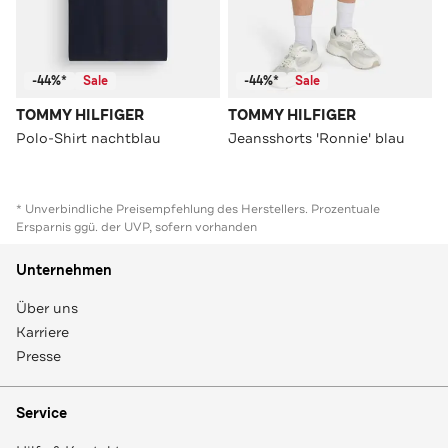
-44%*
Sale
-44%*
Sale
TOMMY HILFIGER
TOMMY HILFIGER
Polo-Shirt nachtblau
Jeansshorts 'Ronnie' blau
* Unverbindliche Preisempfehlung des Herstellers. Prozentuale
Ersparnis ggü. der UVP, sofern vorhanden
Unternehmen
Über uns
Karriere
Presse
Service