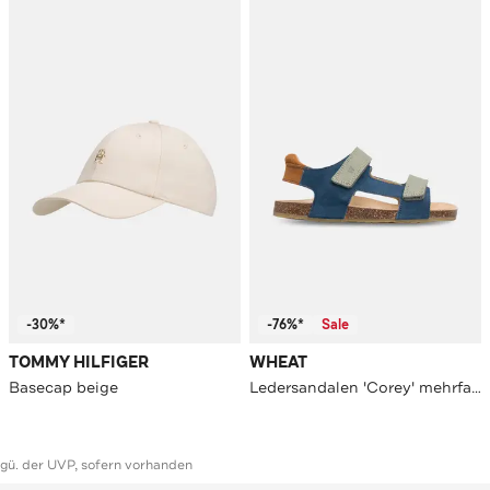
-30%*
-76%*
Sale
TOMMY HILFIGER
WHEAT
Basecap beige
Ledersandalen 'Corey' mehrfarbig
ggü. der UVP, sofern vorhanden