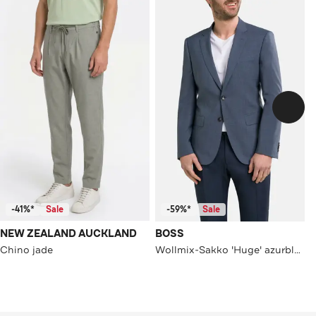
-41%*
Sale
-59%*
Sale
NEW ZEALAND AUCKLAND
BOSS
Chino jade
Wollmix-Sakko 'Huge' azurblau meliert