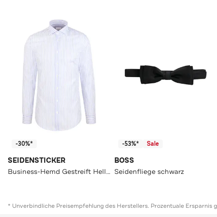
-30%*
-53%*
Sale
SEIDENSTICKER
BOSS
Business-Hemd Gestreift Hellblau Loose Fit
Seidenfliege schwarz
* Unverbindliche Preisempfehlung des Herstellers. Prozentuale Ersparnis 