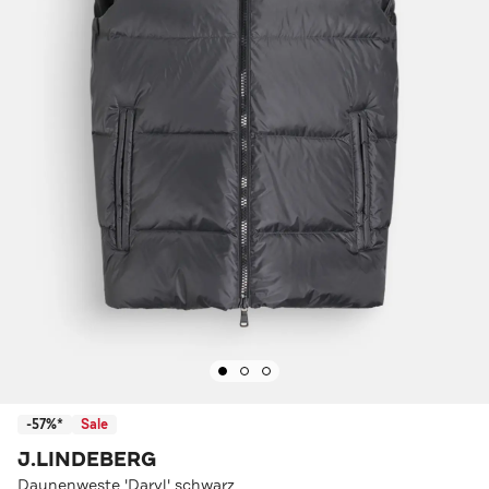
-57%*
Sale
J.LINDEBERG
Daunenweste 'Daryl' schwarz