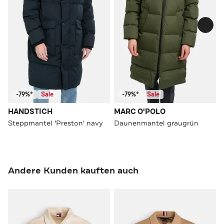
-79%*
Sale
-79%*
Sale
HANDSTICH
MARC O'POLO
Steppmantel 'Preston' navy
Daunenmantel graugrün
Andere Kunden kauften auch