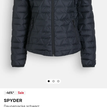
-46%*
Sale
SPYDER
Daunenjacke schwarz