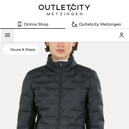
Online Shop
Outletcity Metzingen
Mein
Menü
Daune & Stepp