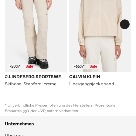
-50%*
Sale
-65%*
Sale
J.LINDEBERG SPORTSWEAR
CALVIN KLEIN
Skihose 'Stanford' creme
Übergangsjacke sand
* Unverbindliche Preisempfehlung des Herstellers. Prozentuale
Ersparnis ggü. der UVP, sofern vorhanden
Unternehmen
Über uns