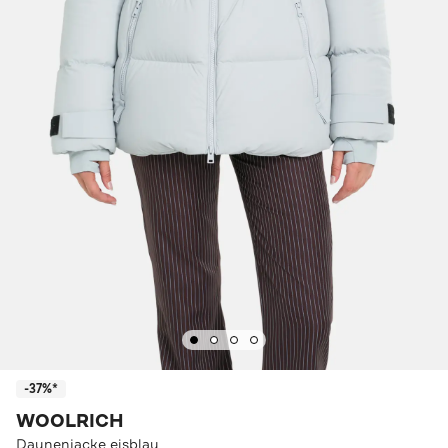
-37%*
WOOLRICH
Daunenjacke eisblau