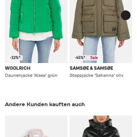
-32%*
-45%*
Sale
WOOLRICH
SAMSØE & SAMSØE
Daunenjacke 'Alsea' grün
Steppjacke 'Sahanna' oliv
Andere Kunden kauften auch