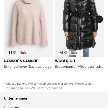
-58%*
Sale
-46%*
Sale
SAMSØE & SAMSØE
WOOLRICH
Strickpullover 'Sazlata' beige
Steppmantel 'Aliquippa' schwarz
* Unverbindliche Preisempfehlung des Herstellers. Prozentuale
Ersparnis ggü. der UVP, sofern vorhanden
Unternehmen
Über uns