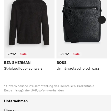
-76%*
Sale
-50%*
Sale
BEN SHERMAN
BOSS
Strickpullover schwarz
Umhängetasche schwarz
* Unverbindliche Preisempfehlung des Herstellers. Prozentuale
Ersparnis ggü. der UVP, sofern vorhanden
Unternehmen
Über uns