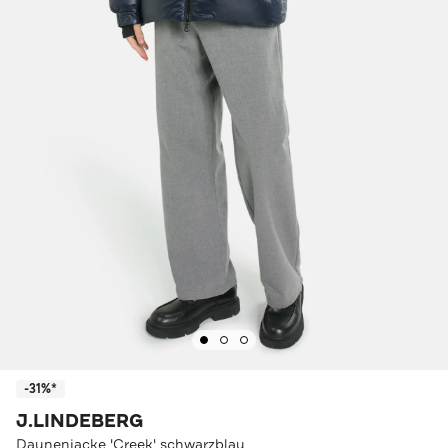
-31%*
J.LINDEBERG
Daunenjacke 'Creek' schwarzblau