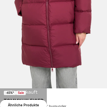
Ausverkauft
-65%*
Sale
TOMMY HILFIGER
Ähnliche Produkte
Daunenjacke 'Casual Coat' burgunder