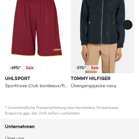
-49%*
Sale
-51%*
Sale
UHLSPORT
TOMMY HILFIGER
Sporthose Club bordeaux/fluo gelb Straight
Übergangsjacke navy
* Unverbindliche Preisempfehlung des Herstellers. Prozentuale
Ersparnis ggü. der UVP, sofern vorhanden
Unternehmen
Über uns