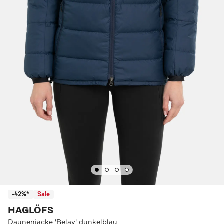
-42%*
Sale
HAGLÖFS
Daunenjacke 'Belay' dunkelblau