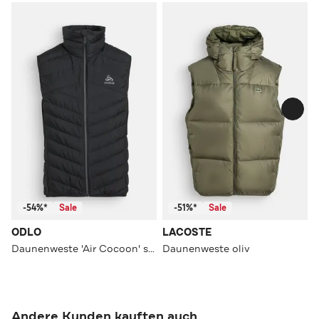
-54%*
Sale
-51%*
Sale
ODLO
LACOSTE
Daunenweste 'Air Cocoon' schwarz
Daunenweste oliv
Andere Kunden kauften auch