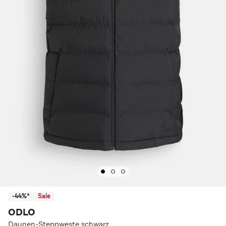
-44%*
Sale
ODLO
Daunen-Steppweste schwarz