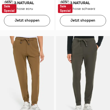
-46%*
-40%*
SUPER.NATURAL
SUPER.NATURAL
Sale
Sale
Loungehose ecru
Loungehose schwarz
Special
Special
Jetzt shoppen
Jetzt shoppen