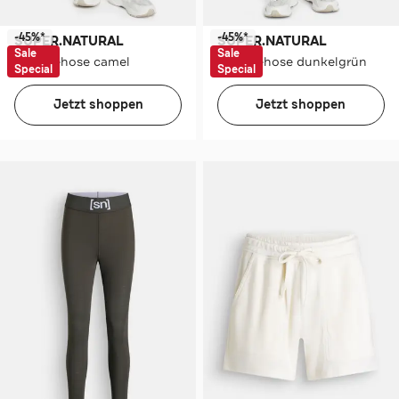
-45%*
-45%*
SUPER.NATURAL
SUPER.NATURAL
Sale
Sale
Loungehose camel
Loungehose dunkelgrün
Special
Special
Jetzt shoppen
Jetzt shoppen