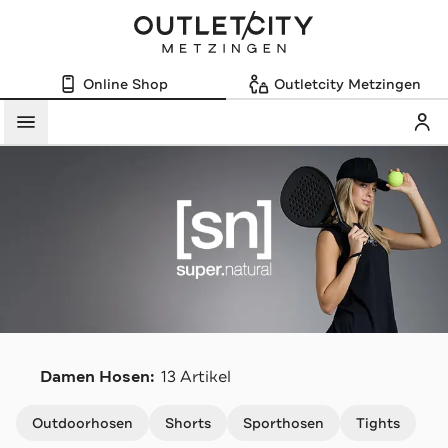
Online Shop
Outletcity Metzingen
Mein
Menü
S
Damen Hosen:
13 Artikel
Navigation überspringen
Outdoorhosen
Shorts
Sporthosen
Tights