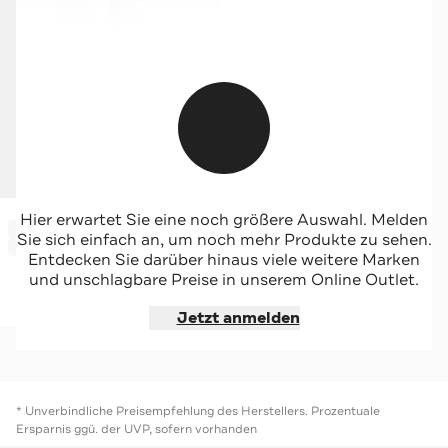
SUPER.NATURAL
Hier erwartet Sie eine noch größere Auswahl. Melden
-46%*
Outdoorhose weiß
Sie sich einfach an, um noch mehr Produkte zu sehen.
Sale
Entdecken Sie darüber hinaus viele weitere Marken
und unschlagbare Preise in unserem Online Outlet.
Jetzt shoppen
Jetzt anmelden
* Unverbindliche Preisempfehlung des Herstellers. Prozentuale
Ersparnis ggü. der UVP, sofern vorhanden