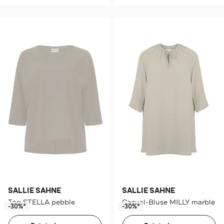
SALLIE SAHNE
SALLIE SAHNE
Top STELLA pebble
Casual-Bluse MILLY marble
-30%*
-30%*