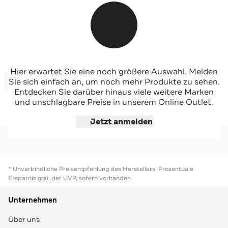
SALLIE SAHNE
SALLIE SAHNE
Hier erwartet Sie eine noch größere Auswahl. Melden
-50%*
-47%*
Stoffhose ROBIN midnight Straight
Stoffhose Robin coolgrey Straight
Sie sich einfach an, um noch mehr Produkte zu sehen.
Sale
Sale
Entdecken Sie darüber hinaus viele weitere Marken
und unschlagbare Preise in unserem Online Outlet.
Jetzt shoppen
Jetzt shoppen
Jetzt anmelden
* Unverbindliche Preisempfehlung des Herstellers. Prozentuale
Ersparnis ggü. der UVP, sofern vorhanden
Unternehmen
Über uns