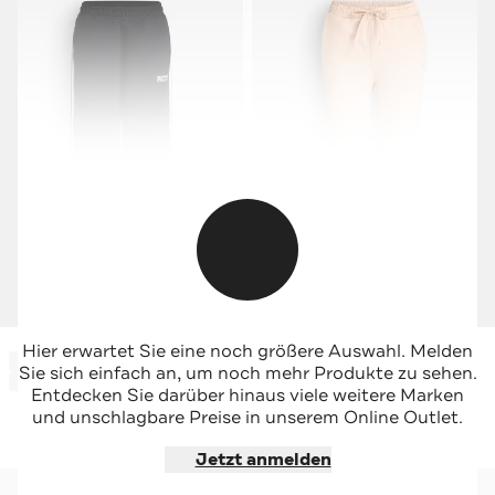
-58%*
ROXY
ROXY
Hier erwartet Sie eine noch größere Auswahl. Melden
-43%*
Sale
Sweatpants 'Essential Energy'
Joggpants 'Rise & Vibe' apricot
Sie sich einfach an, um noch mehr Produkte zu sehen.
Sale
Special
Entdecken Sie darüber hinaus viele weitere Marken
und unschlagbare Preise in unserem Online Outlet.
Jetzt shoppen
Jetzt shoppen
Jetzt anmelden