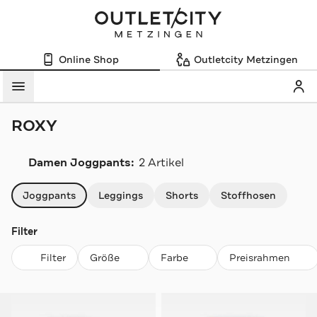
Online Shop
Outletcity Metzingen
Mein
Menü
ROXY
Damen Joggpants:
2 Artikel
Navigation überspringen
Joggpants
Leggings
Shorts
Stoffhosen
Filter
Filter
Größe
Farbe
Preisrahmen