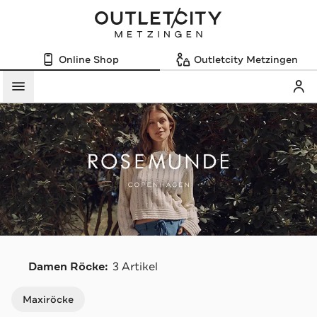
Online Shop
Outletcity Metzingen
Mein
Menü
R
Damen Röcke:
3 Artikel
Navigation überspringen
Maxiröcke