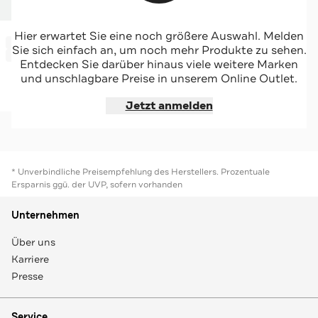
ROSEMUNDE
Hier erwartet Sie eine noch größere Auswahl. Melden
-50%*
Maxirock 'Iris' gestreift
Sie sich einfach an, um noch mehr Produkte zu sehen.
Sale
Entdecken Sie darüber hinaus viele weitere Marken
und unschlagbare Preise in unserem Online Outlet.
Jetzt shoppen
Jetzt anmelden
* Unverbindliche Preisempfehlung des Herstellers. Prozentuale
Ersparnis ggü. der UVP, sofern vorhanden
Unternehmen
Über uns
Karriere
Presse
Service