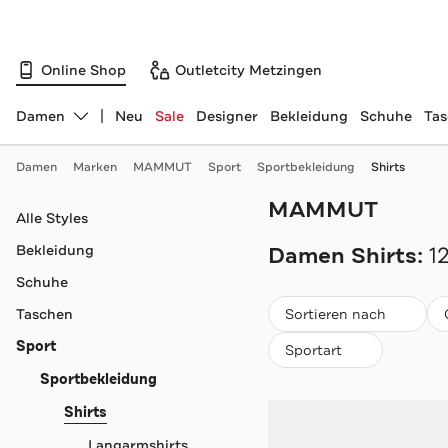
Online Shop
Outletcity Metzingen
Damen
Neu
Sale
Designer
Bekleidung
Schuhe
Ta
Abteilung ändern, ausgewählt:
Damen
Marken
MAMMUT
Sport
Sportbekleidung
Shirts
MAMMUT
Navigation überspringen
Alle Styles
Bekleidung
Damen Shirts:
1
Schuhe
Beliebteste
Taschen
Sortieren nach
Sport
Sportart
Sportbekleidung
Shirts
Langarmshirts