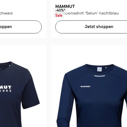
MAMMUT
-40%*
schwarz
Funktionsshirt 'Selun' nachtblau
Sale
hoppen
Jetzt shoppen