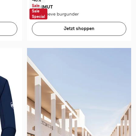
-40%*
Sale
MAMMUT
Sale
Longsleeve burgunder
Special
Jetzt shoppen