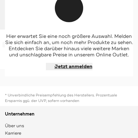
J.LINDEBERG SPORTSWEAR
Hier erwartet Sie eine noch größere Auswahl. Melden
Basecap 'Heather' rot
Sie sich einfach an, um noch mehr Produkte zu sehen.
-30%*
Entdecken Sie darüber hinaus viele weitere Marken
und unschlagbare Preise in unserem Online Outlet.
Jetzt shoppen
Jetzt anmelden
* Unverbindliche Preisempfehlung des Herstellers. Prozentuale
Ersparnis ggü. der UVP, sofern vorhanden
Unternehmen
Über uns
Karriere