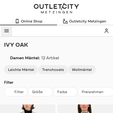
Online Shop
Outletcity Metzingen
Mein
Menü
IVY OAK
Damen Mäntel:
12 Artikel
Navigation überspringen
Leichte Mäntel
Trenchcoats
Wollmäntel
Filter
Filter
Größe
Farbe
Preisrahmen