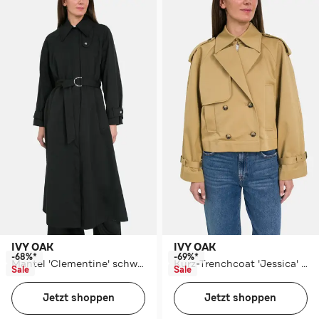
IVY OAK
IVY OAK
-68%*
-69%*
Mantel 'Clementine' schwarz
Kurz-Trenchcoat 'Jessica' senfgelb
Sale
Sale
Jetzt shoppen
Jetzt shoppen