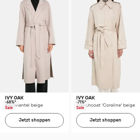
IVY OAK
IVY OAK
-68%*
-71%*
Wollmantel beige
Trenchcoat 'Coraline' beige
Sale
Sale
Jetzt shoppen
Jetzt shoppen