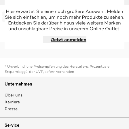
IVY OAK
IVY OAK
Hier erwartet Sie eine noch größere Auswahl. Melden
-78%*
-66%*
Trenchcoat 'Ciara' hellbraun
Wollmix-Mantel 'Clemence' creme
Sie sich einfach an, um noch mehr Produkte zu sehen.
Sale
Sale
Entdecken Sie darüber hinaus viele weitere Marken
und unschlagbare Preise in unserem Online Outlet.
Jetzt shoppen
Jetzt shoppen
Jetzt anmelden
* Unverbindliche Preisempfehlung des Herstellers. Prozentuale
Ersparnis ggü. der UVP, sofern vorhanden
Unternehmen
Über uns
Karriere
Presse
Service