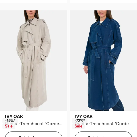
IVY OAK
IVY OAK
-69%*
-72%*
Denim-Trenchcoat 'Cordellia' greige
Denim-Trenchcoat 'Cordellia' blau
Sale
Sale