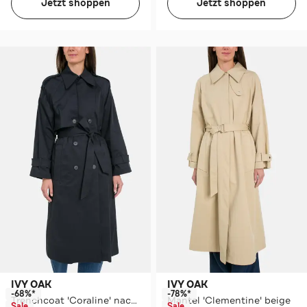
Jetzt shoppen
Jetzt shoppen
IVY OAK
IVY OAK
-68%*
-78%*
Trenchcoat 'Coraline' nachtblau
Mantel 'Clementine' beige
Sale
Sale