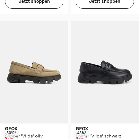
Jetzt shoppen
Jetzt shoppen
GEOX
GEOX
-50%*
-43%*
Slipper 'Vilde' oliv
Loafer 'Vilde' schwarz
Sale
Sale