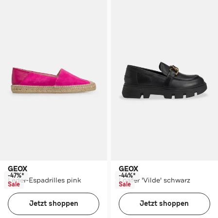
GEOX
GEOX
-47%*
-44%*
Leder-Espadrilles pink
Loafer 'Vilde' schwarz
Sale
Sale
Jetzt shoppen
Jetzt shoppen