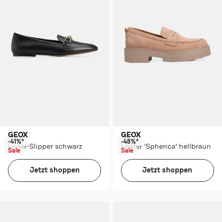
GEOX
GEOX
-41%*
-48%*
Leder-Slipper schwarz
Loafer 'Spherica' hellbraun
Sale
Sale
Jetzt shoppen
Jetzt shoppen