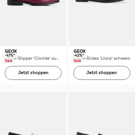
GEOX
GEOX
-47%*
-42%*
Leder-Slipper 'Cloride' aubergine
Leder-Slides 'Llizia' schwarz
Sale
Sale
Jetzt shoppen
Jetzt shoppen