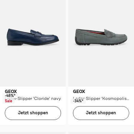
GEOX
GEOX
-48%*
Leder-Slipper 'Cloride' navy
Leder-Slipper 'Kosmopolis' graublau
Sale
-34%*
Jetzt shoppen
Jetzt shoppen