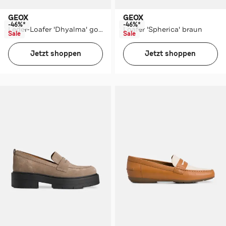
GEOX
GEOX
-46%*
-46%*
Leder-Loafer 'Dhyalma' gold
Loafer 'Spherica' braun
Sale
Sale
Jetzt shoppen
Jetzt shoppen