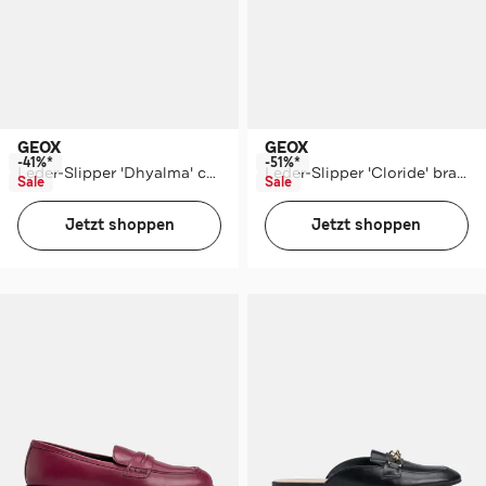
GEOX
GEOX
-41%*
-51%*
Leder-Slipper 'Dhyalma' camel
Leder-Slipper 'Cloride' braun
Sale
Sale
Jetzt shoppen
Jetzt shoppen