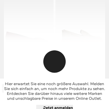
GEOX
GEOX
Hier erwartet Sie eine noch größere Auswahl. Melden
-66%*
-65%*
Slipper 'Charyssa' weinrot
Loafer 'Spherica' graugrün
Sie sich einfach an, um noch mehr Produkte zu sehen.
Sale
Sale
Entdecken Sie darüber hinaus viele weitere Marken
und unschlagbare Preise in unserem Online Outlet.
Jetzt shoppen
Jetzt shoppen
Jetzt anmelden