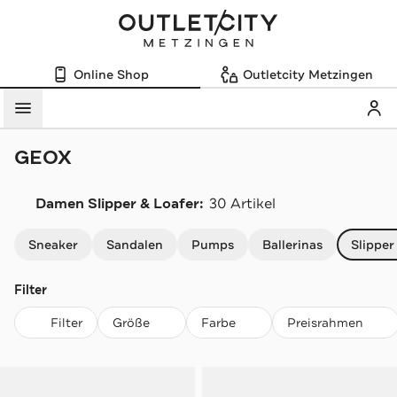
Online Shop
Outletcity Metzingen
Mein
Menü
GEOX
Damen Slipper & Loafer:
30 Artikel
Navigation überspringen
Sneaker
Sandalen
Pumps
Ballerinas
Slipper
Filter
Filter
Größe
Farbe
Preisrahmen