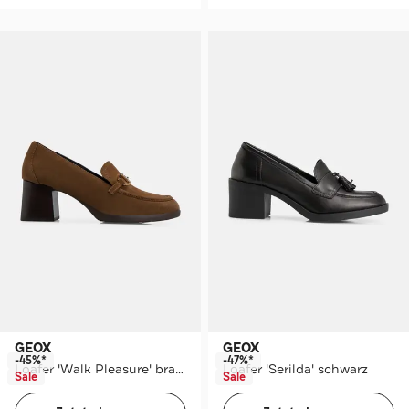
GEOX
GEOX
-45%*
-47%*
Loafer 'Walk Pleasure' braun
Loafer 'Serilda' schwarz
Sale
Sale