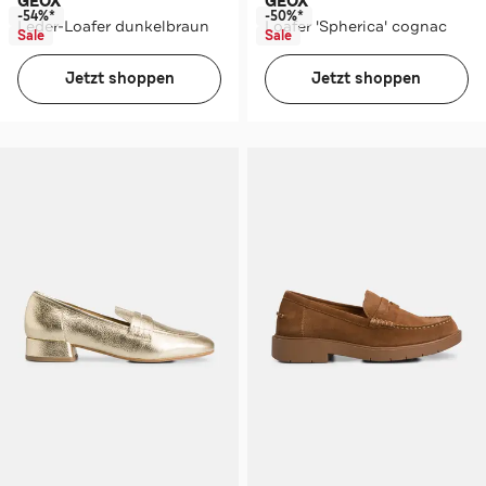
GEOX
GEOX
-54%*
-50%*
Leder-Loafer dunkelbraun
Loafer 'Spherica' cognac
Sale
Sale
Jetzt shoppen
Jetzt shoppen