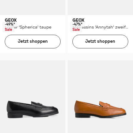
GEOX
GEOX
-49%*
-47%*
Loafer 'Spherica' taupe
Mokassins 'Annytah' zweifabig
Sale
Sale
Jetzt shoppen
Jetzt shoppen