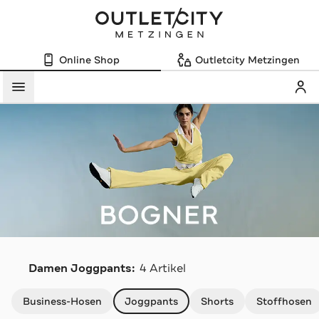
Online Shop
Outletcity Metzingen
Mein
Menü
B
Damen Joggpants:
4 Artikel
Navigation überspringen
Business-Hosen
Joggpants
Shorts
Stoffhosen