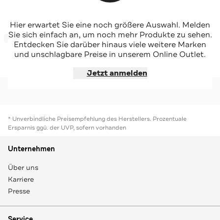
BOGNER
BOGNER
Hier erwartet Sie eine noch größere Auswahl. Melden
Sporthose 'Katia' nachtblau
Sporthose 'Tessi' nachtblau
Sie sich einfach an, um noch mehr Produkte zu sehen.
-33%*
-33%*
Entdecken Sie darüber hinaus viele weitere Marken
und unschlagbare Preise in unserem Online Outlet.
Jetzt shoppen
Jetzt shoppen
Jetzt anmelden
* Unverbindliche Preisempfehlung des Herstellers. Prozentuale
Ersparnis ggü. der UVP, sofern vorhanden
Unternehmen
Über uns
Karriere
Presse
Service