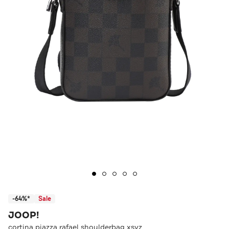
-64%*
Sale
JOOP!
cortina piazza rafael shoulderbag xsvz