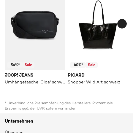
-54%*
Sale
-40%*
Sale
JOOP! JEANS
PICARD
Umhängetasche 'Cloe' schwarz
Shopper Wild Art schwarz
* Unverbindliche Preisempfehlung des Herstellers. Prozentuale
Ersparnis ggü. der UVP, sofern vorhanden
Unternehmen
Über uns